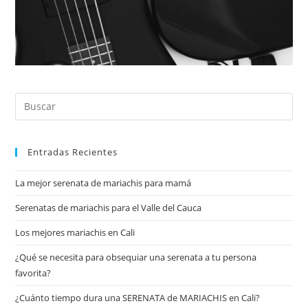
Pul
Es
par
Entradas Recientes
cer
el
La mejor serenata de mariachis para mamá
pan
de
Serenatas de mariachis para el Valle del Cauca
bú
Los mejores mariachis en Cali
¿Qué se necesita para obsequiar una serenata a tu persona
favorita?
¿Cuánto tiempo dura una SERENATA de MARIACHIS en Cali?