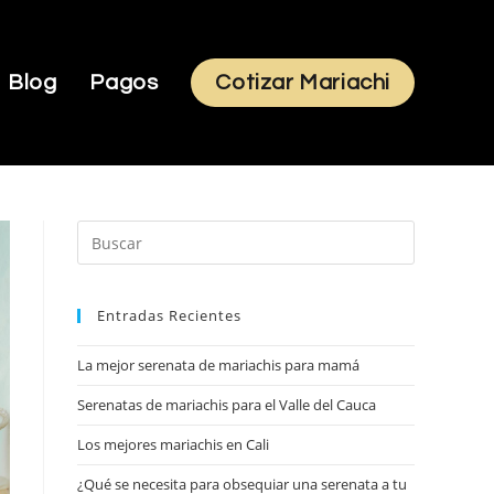
Blog
Pagos
Cotizar Mariachi
Pulsa
Escape
para
Entradas Recientes
cerrar
el
La mejor serenata de mariachis para mamá
panel
de
Serenatas de mariachis para el Valle del Cauca
búsqueda.
Los mejores mariachis en Cali
¿Qué se necesita para obsequiar una serenata a tu